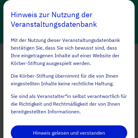
Hinweis zur Nutzung der
Veranstaltungsdatenbank
Mit der Nutzung dieser Veranstaltungsdatenbank
bestätigen Sie, dass Sie sich bewusst sind, dass
Deine Code Week Events
Ihre eingetragenen Inhalte auf einer Website der
Körber-Stiftung ausgespielt werden.
Erstelle und verwalte deine
Die Körber-Stiftung übernimmt für die von Ihnen
eingestellten Inhalte keine rechtliche Haftung.
Events an einem Ort
Sie sind als Veranstalter*in selbst verantwortlich für
die Richtigkeit und Rechtmäßigkeit der von Ihnen
bereitgestellten Informationen.
Neue Plattform – bitte registriere dich
neu.
Hinweis gelesen und verstanden
Events anlegen und bearbeiten ist auf der